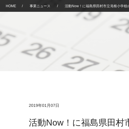
HOME
/
事業ニュース
/
活動Now！に福島県田村市立滝根小学校
2019年01月07日
活動Now！に福島県田