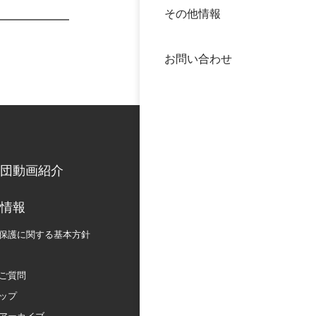
その他情報
40年
交流
中谷
お問い合わせ
大学
国際
役員
科学
公開
次世
団動画紹介
年報
情報
保護に関する
基本方針
中谷
ご質問
ップ