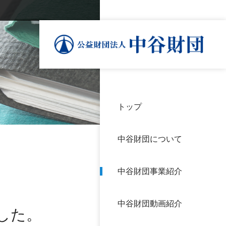
トップ
理事
中谷
個人
基本
中谷財団について
設立
神戸
アク
中谷財団事業紹介
財団
長期
よく
中谷財団動画紹介
沿革
研究
した。
サイ