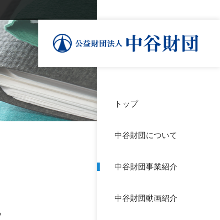
トップ
理事
中谷
個人
基本
中谷財団について
設立
神戸
アク
中谷財団事業紹介
財団
長期
よく
中谷財団動画紹介
沿革
研究
。
サイ