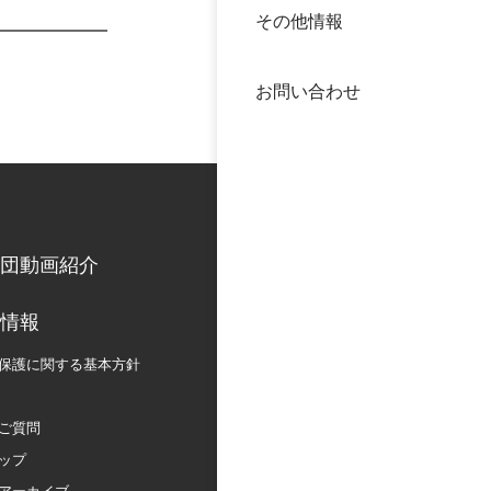
その他情報
40年
交流
中谷
お問い合わせ
大学
国際
役員
科学
公開
次世
団動画紹介
年報
情報
保護に関する
基本方針
中谷
ご質問
ップ