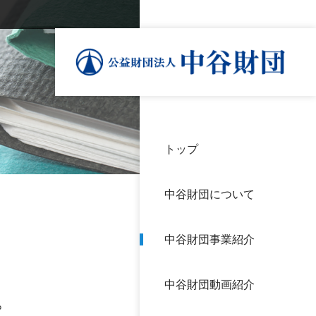
トップ
理事
中谷
個人
基本
中谷財団について
設立
神戸
アク
中谷財団事業紹介
財団
長期
よく
中谷財団動画紹介
沿革
研究
。
サイ