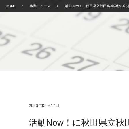
HOME
/
事業ニュース
/
活動Now！に秋田県立秋田高等学校の記
2023年08月17日
活動Now！に秋田県立