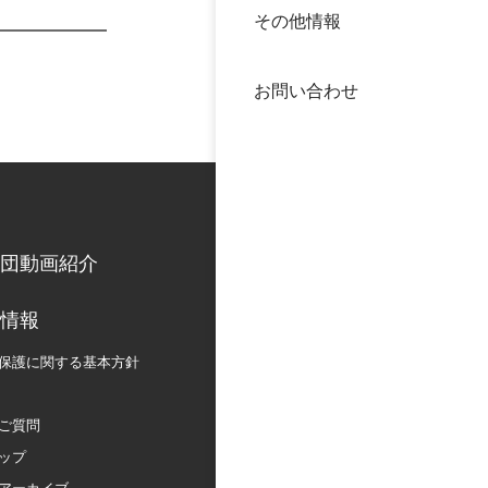
その他情報
40年
交流
中谷
お問い合わせ
大学
国際
役員
科学
公開
次世
団動画紹介
年報
情報
保護に関する
基本方針
中谷
ご質問
ップ