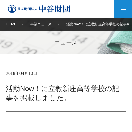
HOME
/
事業ニュース
/
活動Now！に立教新座高等学校の記事を
トップ
ニュース
中谷財団について
中谷財団について
理事長挨拶
中谷財団事業紹介
2018年04月13日
設立趣意書
中谷財団事業紹介
財団概要
中谷賞
中谷財団動画紹介
活動Now！に立教新座高等学校の記
事を掲載しました。
40年史デジタルブック
沿革
神戸賞
長期大型研究助成
その他情報
中谷財団40年史
研究助成
その他情報
交流助成
個人情報保護に関する
お問い合わせ
40年史別冊
基本方針