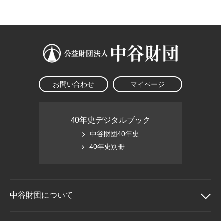
大学院生奨学金
国際学生交流プログラ
役員・評議員
公開情報
アクセス
ム
よくあるご質問
日本語
English
マイページ
年報一覧
中谷財団レポート
科学教育振興助成・
サイトマップ
中谷財団アーカイブ
次世代理系人材育成プ
ログラム助成
お問い合わせ
マイページ
40年史デジタルブック
中谷財団40年史
40年史別冊
中谷財団に
ついて