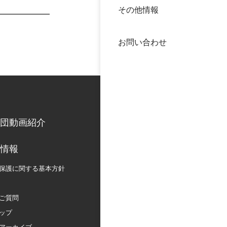
その他情報
40年
交流
中谷
お問い合わせ
大学
国際
役員
科学
公開
次世
団動画紹介
年報
情報
保護に関する
基本方針
中谷
ご質問
ップ