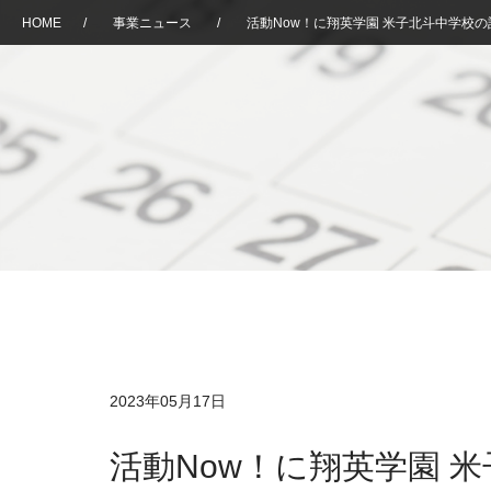
HOME
/
事業ニュース
/
活動Now！に翔英学園 米子北斗中学校
2023年05月17日
活動Now！に翔英学園 