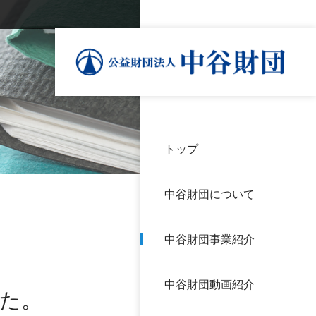
トップ
理事
中谷
個人
基本
中谷財団について
設立
神戸
アク
中谷財団事業紹介
財団
長期
よく
中谷財団動画紹介
沿革
研究
した。
サイ