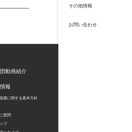
その他情報
40年
交流
中谷
お問い合わせ
大学
国際
役員
科学
公開
次世
団動画紹介
年報
情報
保護に関する
基本方針
中谷
ご質問
ップ