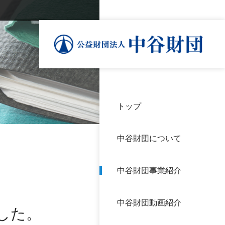
トップ
理事
中谷
個人
基本
中谷財団について
設立
神戸
アク
中谷財団事業紹介
財団
長期
よく
中谷財団動画紹介
沿革
研究
した。
サイ