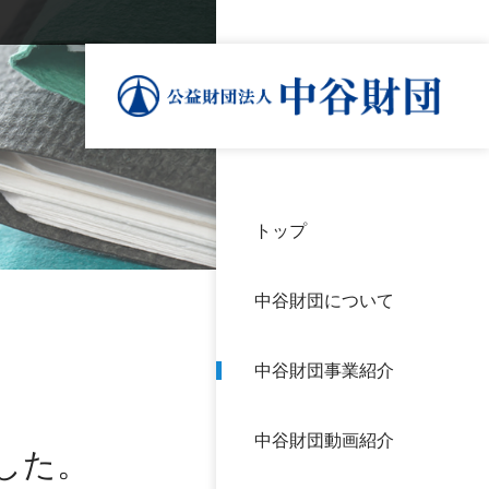
トップ
理事
中谷
個人
基本
中谷財団について
設立
神戸
アク
中谷財団事業紹介
財団
長期
よく
中谷財団動画紹介
沿革
研究
した。
サイ