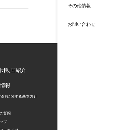
その他情報
40年
交流
中谷
お問い合わせ
大学
国際
役員
科学
公開
次世
団動画紹介
年報
情報
保護に関する
基本方針
中谷
ご質問
ップ