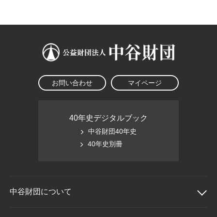
大学院生奨学金
国際学生交流プログラ
役員・評議員
公開情報
アクセス
ム
よくあるご質問
日本語
English
マイページ
年報一覧
中谷財団レポート
科学教育振興助成・
サイトマップ
中谷財団アーカイブ
次世代理系人材育成プ
ログラム助成
お問い合わせ
マイページ
40年史デジタルブック
中谷財団40年史
40年史別冊
中谷財団に
ついて