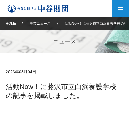
HOME
/
事業ニュース
/
活動Now！に藤沢市立白浜養護学校の記
トップ
ニュース
中谷財団について
中谷財団について
理事長挨拶
中谷財団事業紹介
2023年08月04日
設立趣意書
中谷財団事業紹介
財団概要
中谷賞
中谷財団動画紹介
活動Now！に藤沢市立白浜養護学校
の記事を掲載しました。
40年史デジタルブック
沿革
神戸賞
長期大型研究助成
その他情報
中谷財団40年史
研究助成
その他情報
交流助成
個人情報保護に関する
お問い合わせ
40年史別冊
基本方針