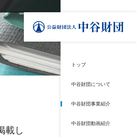
トップ
理事
中谷
個人
基本
中谷財団について
設立
神戸
アク
中谷財団事業紹介
財団
長期
よく
中谷財団動画紹介
沿革
研究
掲載し
サイ