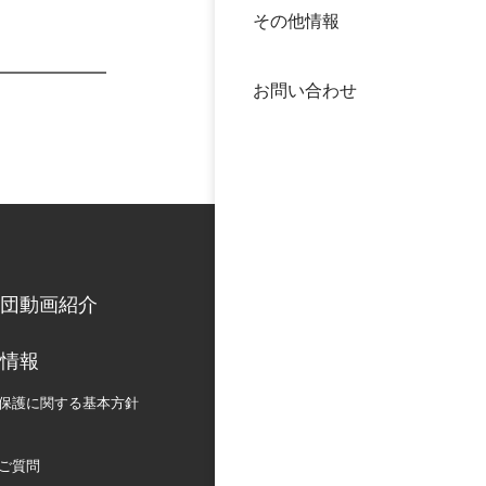
その他情報
40年
交流
中谷
お問い合わせ
大学
国際
役員
科学
公開
次世
団動画紹介
年報
情報
中谷
保護に関する
基本方針
ご質問