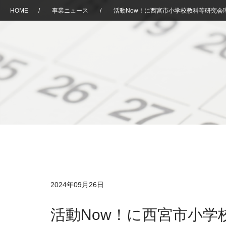
HOME
/
事業ニュース
/
活動Now！に西宮市小学校教科等研究会
2024年09月26日
活動Now！に西宮市小