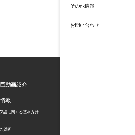
その他情報
40年
交流
中谷
お問い合わせ
大学
国際
役員
科学
公開
次世
団動画紹介
年報
情報
中谷
保護に関する
基本方針
ご質問