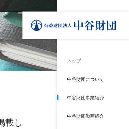
トップ
理事
中谷
個人
基本
中谷財団について
設立
神戸
アク
中谷財団事業紹介
財団
長期
よく
中谷財団動画紹介
沿革
研究
掲載し
サイ