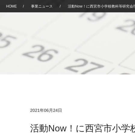
HOME
/
事業ニュース
/
活動Now！に西宮市小学校教科等研究会
2021年06月24日
活動Now！に西宮市小