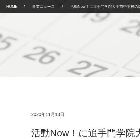
HOME
/
事業ニュース
/
活動Now！に追手門学院大手前中学校の
2020年11月13日
活動Now！に追手門学