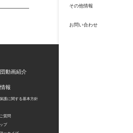
その他情報
40年
交流
中谷
お問い合わせ
大学
国際
役員
科学
公開
次世
団動画紹介
年報
情報
保護に関する
基本方針
中谷
ご質問
ップ