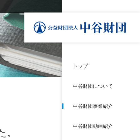
トップ
理事
中谷
個人
基本
中谷財団について
設立
神戸
アク
中谷財団事業紹介
財団
長期
よく
中谷財団動画紹介
沿革
研究
た。
サイ