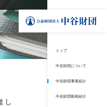
トップ
理事
中谷
個人
基本
中谷財団について
設立
神戸
アク
中谷財団事業紹介
財団
長期
よく
中谷財団動画紹介
沿革
研究
まし
サイ