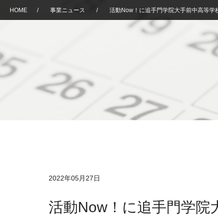
HOME
/
事業ニュース
/
活動Now！に追手門学院大手前中高等学
2022年05月27日
活動Now！に追手門学