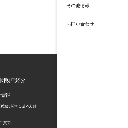
その他情報
40年
交流
中谷
お問い合わせ
大学
国際
役員
科学
公開
次世
団動画紹介
年報
情報
中谷
保護に関する
基本方針
ご質問