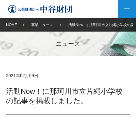
HOME
/
事業ニュース
/
活動Now！に那珂川市立片縄小学校の記
トップ
ニュース
中谷財団について
中谷財団について
理事長挨拶
中谷財団事業紹介
2021年02月09日
設立趣意書
中谷財団事業紹介
財団概要
中谷賞
中谷財団動画紹介
活動Now！に那珂川市立片縄小学校
の記事を掲載しました。
40年史デジタルブック
沿革
神戸賞
長期大型研究助成
その他情報
中谷財団40年史
研究助成
その他情報
交流助成
個人情報保護に関する
お問い合わせ
40年史別冊
基本方針