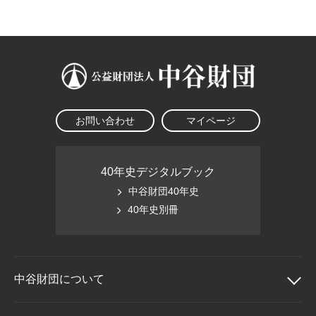
大学院生奨学金
国際学生交流プログラ
役員・評議員
公開情報
アクセス
ム
よくあるご質問
日本語
English
マイページ
年報一覧
中谷財団レポート
科学教育振興助成・
サイトマップ
中谷財団アーカイブ
次世代理系人材育成プ
ログラム助成
お問い合わせ
マイページ
40年史デジタルブック
中谷財団40年史
40年史別冊
中谷財団に
ついて