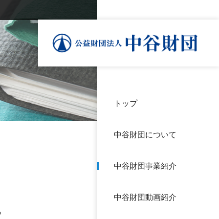
トップ
理事
中谷
個人
基本
中谷財団について
設立
神戸
アク
中谷財団事業紹介
財団
長期
よく
中谷財団動画紹介
沿革
研究
。
サイ