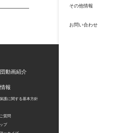
その他情報
40年
交流
中谷
お問い合わせ
大学
国際
役員
科学
公開
次世
団動画紹介
年報
情報
保護に関する
基本方針
中谷
ご質問
ップ