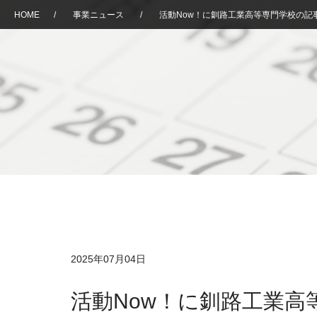
HOME
/
事業ニュース
/
活動Now！に釧路工業高等専門学校の記
2025年07月04日
活動Now！に釧路工業