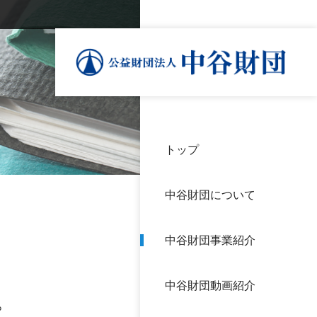
トップ
理事
中谷
個人
基本
中谷財団について
設立
神戸
アク
中谷財団事業紹介
財団
長期
よく
中谷財団動画紹介
沿革
研究
。
サイ