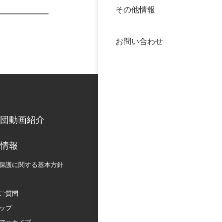
その他情報
40年
交流
中谷
お問い合わせ
大学
国際
役員
科学
公開
次世
団動画紹介
年報
情報
保護に関する
基本方針
中谷
ご質問
ップ