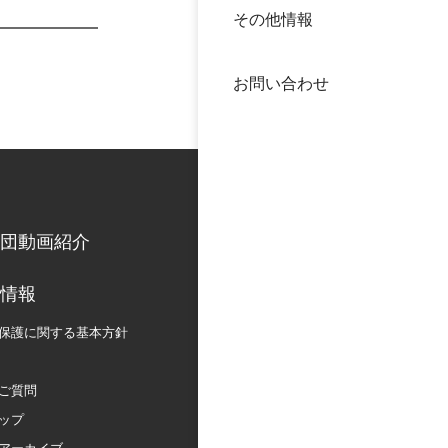
その他情報
40年
交流
中谷
お問い合わせ
大学
国際
役員
科学
公開
次世
団動画紹介
年報
情報
保護に関する
基本方針
中谷
ご質問
ップ