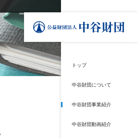
トップ
理事
中谷
個人
基本
中谷財団について
設立
神戸
アク
中谷財団事業紹介
財団
長期
よく
中谷財団動画紹介
沿革
研究
。
サイ