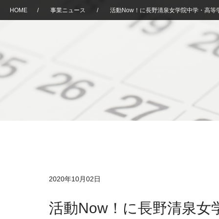
HOME
/
事業ニュース
/
活動Now！に長野清泉女学院中学・高等
2020年10月02日
活動Now！に長野清泉