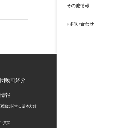
その他情報
40年
交流
中谷
お問い合わせ
大学
国際
役員
科学
公開
次世
団動画紹介
年報
情報
中谷
保護に関する
基本方針
ご質問