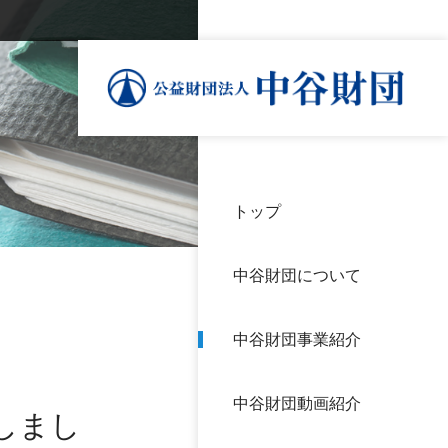
トップ
理事
中谷
個人
基本
中谷財団について
設立
神戸
アク
中谷財団事業紹介
財団
長期
よく
中谷財団動画紹介
沿革
研究
しまし
サイ