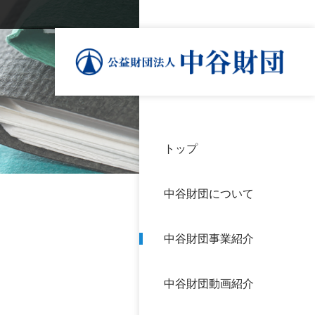
トップ
理事
中谷
個人
基本
中谷財団について
設立
神戸
アク
中谷財団事業紹介
財団
長期
よく
中谷財団動画紹介
沿革
研究
サイ