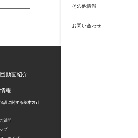
その他情報
40年
交流
中谷
お問い合わせ
大学
国際
役員
科学
公開
次世
団動画紹介
年報
情報
保護に関する
基本方針
中谷
ご質問
ップ