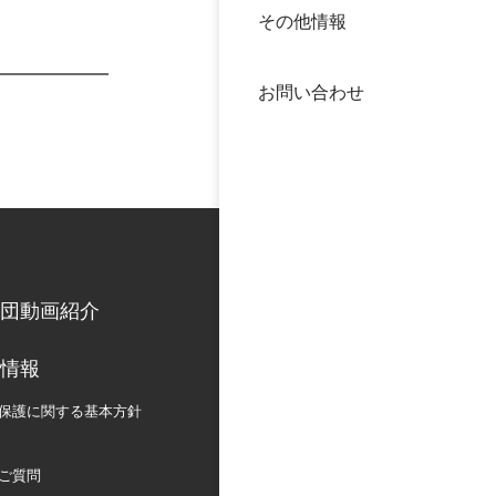
その他情報
40年
交流
中谷
お問い合わせ
大学
国際
役員
科学
公開
次世
団動画紹介
年報
情報
中谷
保護に関する
基本方針
ご質問