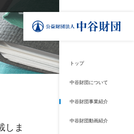
トップ
理事
中谷
個人
基本
中谷財団について
設立
神戸
アク
中谷財団事業紹介
財団
長期
よく
中谷財団動画紹介
沿革
研究
載しま
サイ