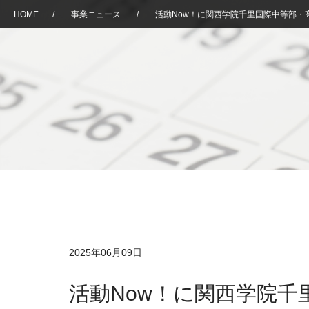
HOME
/
事業ニュース
/
活動Now！に関西学院千里国際中等部・
2025年06月09日
活動Now！に関西学院