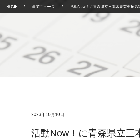
HOME
/
事業ニュース
/
活動Now！に青森県立三本木農業恵拓高
2023年10月10日
活動Now！に青森県立