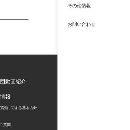
その他情報
40年
交流
中谷
お問い合わせ
大学
国際
役員
科学
公開
次世
団動画紹介
年報
情報
中谷
保護に関する
基本方針
ご質問