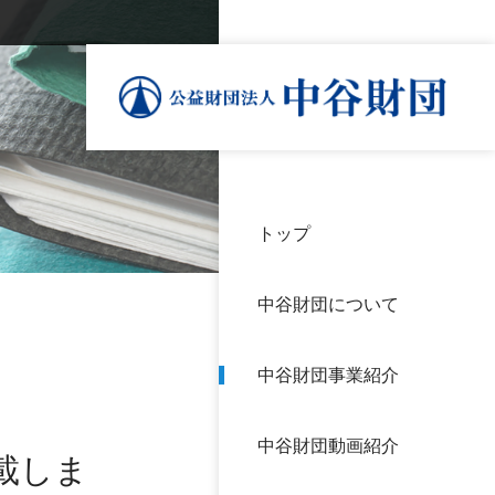
トップ
理事
中谷
個人
基本
中谷財団について
設立
神戸
アク
中谷財団事業紹介
財団
長期
よく
中谷財団動画紹介
沿革
研究
載しま
サイ