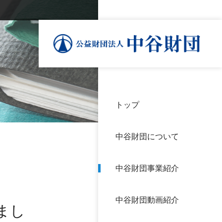
トップ
理事
中谷
個人
基本
中谷財団について
設立
神戸
アク
中谷財団事業紹介
財団
長期
よく
中谷財団動画紹介
沿革
研究
まし
サイ