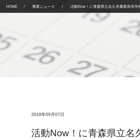
HOME
/
事業ニュース
/
活動Now！に青森県立名久井農業高等学
2018年09月07日
活動Now！に青森県立