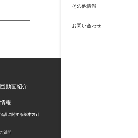
その他情報
40年
交流
中谷
お問い合わせ
大学
国際
役員
科学
公開
次世
団動画紹介
年報
情報
中谷
保護に関する
基本方針
ご質問