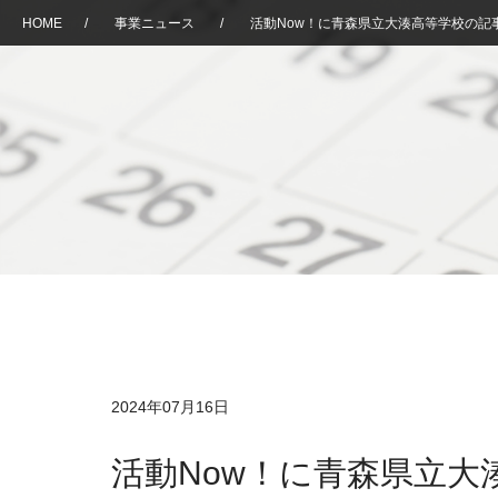
HOME
/
事業ニュース
/
活動Now！に青森県立大湊高等学校の記
2024年07月16日
活動Now！に青森県立