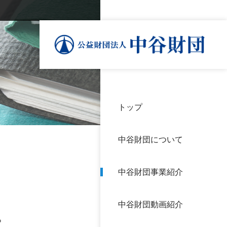
トップ
理事
中谷
個人
基本
中谷財団について
設立
神戸
アク
中谷財団事業紹介
財団
長期
よく
中谷財団動画紹介
沿革
研究
。
サイ