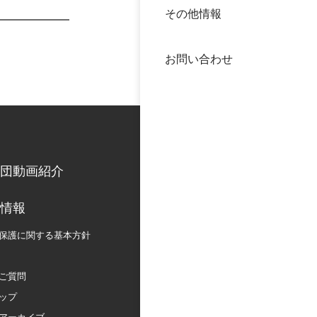
その他情報
40年
交流
中谷
お問い合わせ
大学
国際
役員
科学
公開
次世
団動画紹介
年報
情報
保護に関する
基本方針
中谷
ご質問
ップ