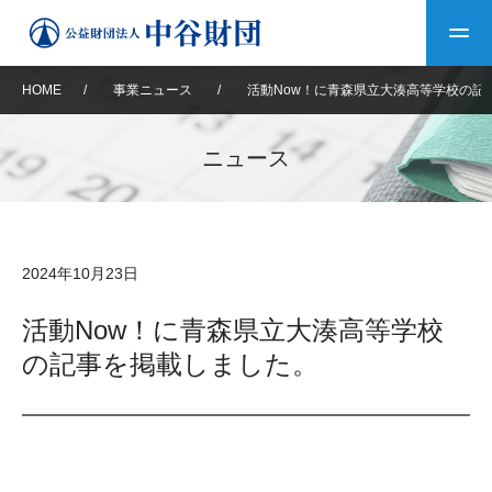
HOME
/
事業ニュース
/
活動Now！に青森県立大湊高等学校の記
トップ
ニュース
中谷財団について
中谷財団について
理事長挨拶
中谷財団事業紹介
2024年10月23日
設立趣意書
中谷財団事業紹介
財団概要
中谷賞
中谷財団動画紹介
活動Now！に青森県立大湊高等学校
の記事を掲載しました。
40年史デジタルブック
沿革
神戸賞
長期大型研究助成
その他情報
中谷財団40年史
研究助成
その他情報
交流助成
個人情報保護に関する
お問い合わせ
40年史別冊
基本方針