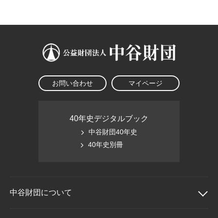
大学院生奨学金
国際学生交流プログラ
役員・評議員
公開情報
アクセス
ム
よくあるご質問
日本語
English
マイページ
年報一覧
中谷財団レポート
科学教育振興助成・
サイトマップ
中谷財団アーカイブ
次世代理系人材育成プ
ログラム助成
お問い合わせ
マイページ
40年史デジタルブック
中谷財団40年史
40年史別冊
中谷財団に
ついて