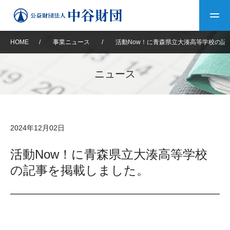
HOME
/
事業ニュース
/
活動Now！に青森県立大湊高等学校の記
トップ
ニュース
中谷財団について
中谷財団について
理事長挨拶
中谷財団事業紹介
2024年12月02日
設立趣意書
中谷財団事業紹介
財団概要
中谷賞
中谷財団動画紹介
活動Now！に青森県立大湊高等学校
の記事を掲載しました。
40年史デジタルブック
沿革
神戸賞
長期大型研究助成
その他情報
中谷財団40年史
研究助成
その他情報
交流助成
個人情報保護に関する
お問い合わせ
40年史別冊
基本方針