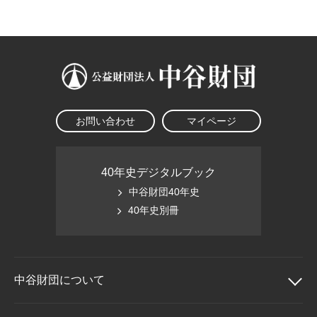
大学院生奨学金
国際学生交流プログラ
役員・評議員
公開情報
アクセス
ム
よくあるご質問
日本語
English
マイページ
年報一覧
中谷財団レポート
科学教育振興助成・
サイトマップ
中谷財団アーカイブ
次世代理系人材育成プ
ログラム助成
お問い合わせ
マイページ
40年史デジタルブック
中谷財団40年史
40年史別冊
中谷財団に
ついて