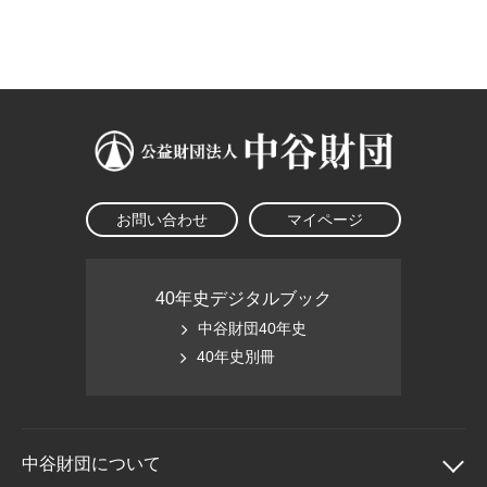
大学院生奨学金
国際学生交流プログラ
役員・評議員
公開情報
アクセス
ム
よくあるご質問
日本語
English
マイページ
年報一覧
中谷財団レポート
科学教育振興助成・
サイトマップ
中谷財団アーカイブ
次世代理系人材育成プ
ログラム助成
お問い合わせ
マイページ
40年史デジタルブック
中谷財団40年史
40年史別冊
中谷財団に
ついて