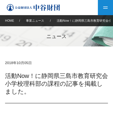
HOME
/
事業ニュース
/
活動Now！に静岡県三島市教育研究会小
トップ
ニュース
中谷財団について
中谷財団について
理事長挨拶
中谷財団事業紹介
2018年10月05日
設立趣意書
中谷財団事業紹介
財団概要
中谷賞
中谷財団動画紹介
活動Now！に静岡県三島市教育研究会
小学校理科部の課程の記事を掲載し
40年史デジタルブック
沿革
神戸賞
長期大型研究助成
その他情報
ました。
中谷財団40年史
研究助成
その他情報
交流助成
個人情報保護に関する
お問い合わせ
40年史別冊
基本方針