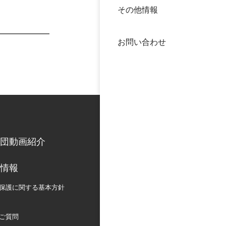
その他情報
40年
交流
中谷
お問い合わせ
大学
国際
役員
科学
公開
次世
団動画紹介
年報
情報
中谷
保護に関する
基本方針
ご質問