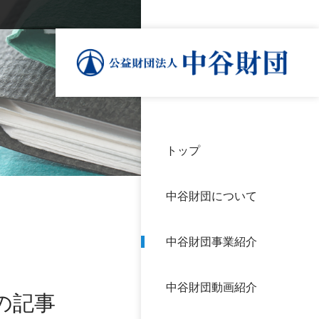
トップ
理事
中谷
個人
基本
中谷財団について
設立
神戸
アク
中谷財団事業紹介
財団
長期
よく
中谷財団動画紹介
沿革
研究
の記事
サイ