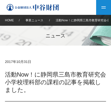
HOME
/
事業ニュース
/
活動Now！に静岡県三島市教育研究会小
トップ
ニュース
中谷財団について
中谷財団について
理事長挨拶
中谷財団事業紹介
2017年10月31日
設立趣意書
中谷財団事業紹介
財団概要
中谷賞
中谷財団動画紹介
活動Now！に静岡県三島市教育研究会
小学校理科部の課程の記事を掲載し
40年史デジタルブック
沿革
神戸賞
長期大型研究助成
その他情報
ました。
中谷財団40年史
研究助成
その他情報
交流助成
個人情報保護に関する
お問い合わせ
40年史別冊
基本方針