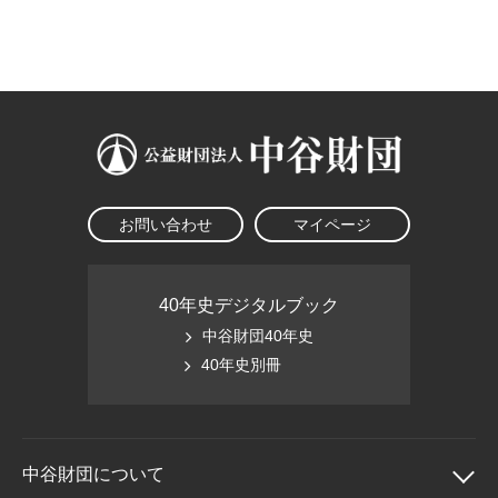
大学院生奨学金
国際学生交流プログラ
役員・評議員
公開情報
アクセス
ム
よくあるご質問
日本語
English
マイページ
年報一覧
中谷財団レポート
科学教育振興助成・
サイトマップ
中谷財団アーカイブ
次世代理系人材育成プ
ログラム助成
お問い合わせ
マイページ
40年史デジタルブック
中谷財団40年史
40年史別冊
中谷財団に
ついて