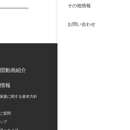
その他情報
40年
交流
中谷
お問い合わせ
大学
国際
役員
科学
公開
次世
団動画紹介
年報
情報
保護に関する
基本方針
中谷
ご質問
ップ