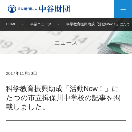
HOME
/
事業ニュース
/
科学教育振興助成「活動Now！」にたつ
トップ
ニュース
中谷財団について
中谷財団について
理事長挨拶
中谷財団事業紹介
2017年11月30日
設立趣意書
中谷財団事業紹介
財団概要
中谷賞
中谷財団動画紹介
科学教育振興助成「活動Now！」に
たつの市立揖保川中学校の記事を掲
40年史デジタルブック
沿革
神戸賞
長期大型研究助成
その他情報
載しました。
中谷財団40年史
研究助成
その他情報
交流助成
個人情報保護に関する
お問い合わせ
40年史別冊
基本方針