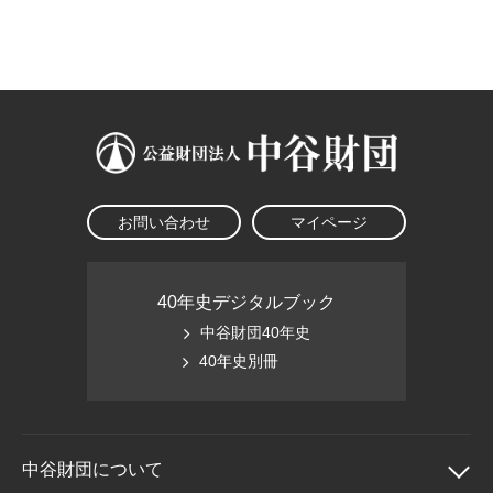
大学院生奨学金
国際学生交流プログラ
役員・評議員
公開情報
アクセス
ム
よくあるご質問
日本語
English
マイページ
年報一覧
中谷財団レポート
科学教育振興助成・
サイトマップ
中谷財団アーカイブ
次世代理系人材育成プ
ログラム助成
お問い合わせ
マイページ
40年史デジタルブック
中谷財団40年史
40年史別冊
中谷財団に
ついて