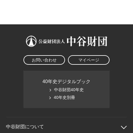
大学院生奨学金
国際学生交流プログラ
役員・評議員
公開情報
アクセス
ム
よくあるご質問
日本語
English
マイページ
年報一覧
中谷財団レポート
科学教育振興助成・
サイトマップ
中谷財団アーカイブ
次世代理系人材育成プ
ログラム助成
お問い合わせ
マイページ
40年史デジタルブック
中谷財団40年史
40年史別冊
中谷財団に
ついて