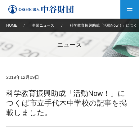
HOME
/
事業ニュース
/
科学教育振興助成「活動Now！」につく
トップ
ニュース
中谷財団について
中谷財団について
理事長挨拶
中谷財団事業紹介
2019年12月09日
設立趣意書
中谷財団事業紹介
財団概要
中谷賞
中谷財団動画紹介
科学教育振興助成「活動Now！」に
つくば市立手代木中学校の記事を掲
40年史デジタルブック
沿革
神戸賞
長期大型研究助成
その他情報
載しました。
中谷財団40年史
研究助成
その他情報
交流助成
個人情報保護に関する
お問い合わせ
40年史別冊
基本方針