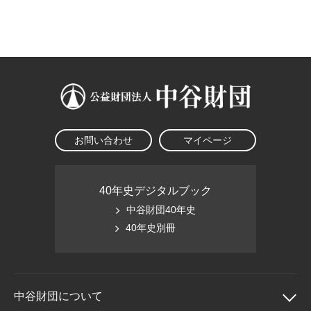
大学院生奨学金
国際学生交流プログラ
役員・評議員
公開情報
アクセス
ム
よくあるご質問
日本語
English
マイページ
年報一覧
中谷財団レポート
科学教育振興助成・
サイトマップ
中谷財団アーカイブ
次世代理系人材育成プ
ログラム助成
お問い合わせ
マイページ
40年史デジタルブック
中谷財団40年史
40年史別冊
中谷財団に
ついて