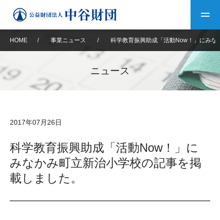
HOME
/
事業ニュース
/
科学教育振興助成「活動Now！」にみな
トップ
ニュース
中谷財団について
中谷財団について
理事長挨拶
中谷財団事業紹介
2017年07月26日
設立趣意書
中谷財団事業紹介
財団概要
中谷賞
中谷財団動画紹介
科学教育振興助成「活動Now！」に
みなかみ町立新治小学校の記事を掲
40年史デジタルブック
沿革
神戸賞
長期大型研究助成
その他情報
載しました。
中谷財団40年史
研究助成
その他情報
交流助成
個人情報保護に関する
お問い合わせ
40年史別冊
基本方針