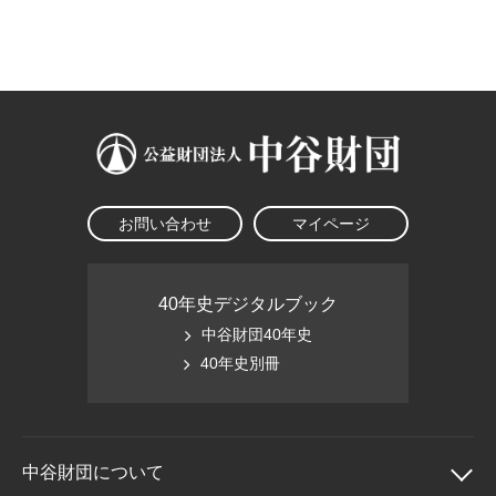
大学院生奨学金
国際学生交流プログラ
役員・評議員
公開情報
アクセス
ム
よくあるご質問
日本語
English
マイページ
年報一覧
中谷財団レポート
科学教育振興助成・
サイトマップ
中谷財団アーカイブ
次世代理系人材育成プ
ログラム助成
お問い合わせ
マイページ
40年史デジタルブック
中谷財団40年史
40年史別冊
中谷財団に
ついて