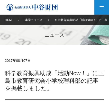
HOME
/
事業ニュース
/
科学教育振興助成「活動Now！」に三
トップ
ニュース
中谷財団について
中谷財団について
理事長挨拶
中谷財団事業紹介
2017年08月07日
設立趣意書
中谷財団事業紹介
財団概要
中谷賞
中谷財団動画紹介
科学教育振興助成「活動Now！」に三
島市教育研究会小学校理科部の記事
40年史デジタルブック
沿革
神戸賞
長期大型研究助成
その他情報
を掲載しました。
中谷財団40年史
研究助成
その他情報
交流助成
個人情報保護に関する
お問い合わせ
40年史別冊
基本方針