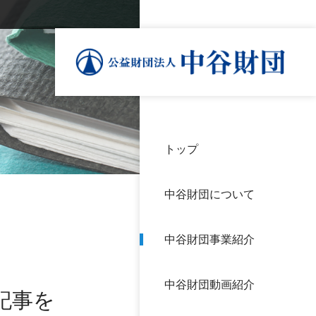
トップ
理事
中谷
個人
基本
中谷財団について
設立
神戸
アク
中谷財団事業紹介
財団
長期
よく
中谷財団動画紹介
沿革
研究
記事を
サイ