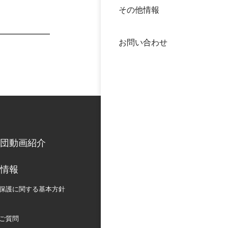
その他情報
40年
交流
中谷
お問い合わせ
大学
国際
役員
科学
公開
次世
団動画紹介
年報
情報
中谷
保護に関する
基本方針
ご質問