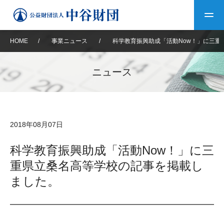
HOME
/
事業ニュース
/
科学教育振興助成「活動Now！」に三重
トップ
ニュース
中谷財団について
中谷財団について
理事長挨拶
中谷財団事業紹介
2018年08月07日
設立趣意書
中谷財団事業紹介
財団概要
中谷賞
中谷財団動画紹介
科学教育振興助成「活動Now！」に三
重県立桑名高等学校の記事を掲載し
40年史デジタルブック
沿革
神戸賞
長期大型研究助成
その他情報
ました。
中谷財団40年史
研究助成
その他情報
交流助成
個人情報保護に関する
お問い合わせ
40年史別冊
基本方針