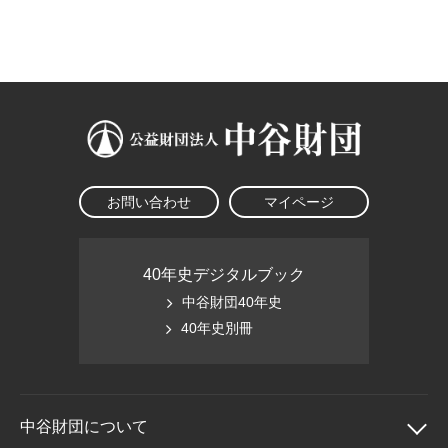
大学院生奨学金
国際学生交流プログラ
役員・評議員
公開情報
アクセス
ム
よくあるご質問
日本語
English
マイページ
年報一覧
中谷財団レポート
科学教育振興助成・
サイトマップ
中谷財団アーカイブ
次世代理系人材育成プ
ログラム助成
お問い合わせ
マイページ
40年史デジタルブック
中谷財団40年史
40年史別冊
中谷財団に
ついて