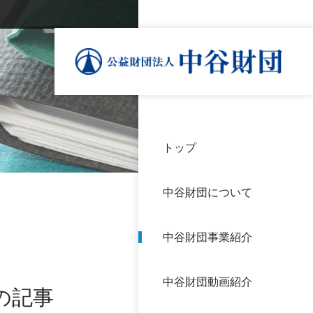
トップ
理事
中谷
個人
基本
中谷財団について
設立
神戸
アク
中谷財団事業紹介
財団
長期
よく
中谷財団動画紹介
沿革
研究
の記事
サイ