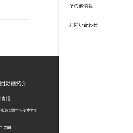
その他情報
40年
交流
中谷
お問い合わせ
大学
国際
役員
科学
公開
次世
団動画紹介
年報
情報
中谷
保護に関する
基本方針
ご質問