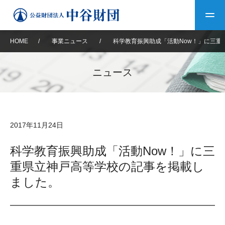
HOME
/
事業ニュース
/
科学教育振興助成「活動Now！」に三重
トップ
ニュース
中谷財団について
中谷財団について
理事長挨拶
中谷財団事業紹介
2017年11月24日
設立趣意書
中谷財団事業紹介
財団概要
中谷賞
中谷財団動画紹介
科学教育振興助成「活動Now！」に三
重県立神戸高等学校の記事を掲載し
40年史デジタルブック
沿革
神戸賞
長期大型研究助成
その他情報
ました。
中谷財団40年史
研究助成
その他情報
交流助成
個人情報保護に関する
お問い合わせ
40年史別冊
基本方針