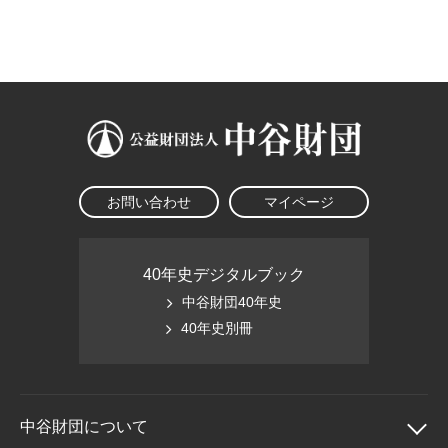
大学院生奨学金
国際学生交流プログラ
役員・評議員
公開情報
アクセス
ム
よくあるご質問
日本語
English
マイページ
年報一覧
中谷財団レポート
科学教育振興助成・
サイトマップ
中谷財団アーカイブ
次世代理系人材育成プ
ログラム助成
お問い合わせ
マイページ
40年史デジタルブック
中谷財団40年史
40年史別冊
中谷財団に
ついて