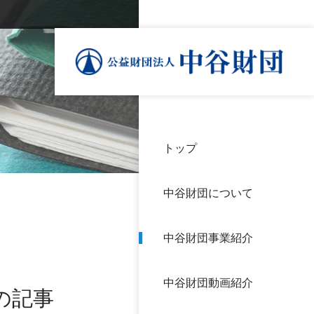
トップ
理事
中谷
個人
基本
中谷財団について
設立
神戸
アク
中谷財団事業紹介
財団
長期
よく
中谷財団動画紹介
沿革
研究
の記事
サイ