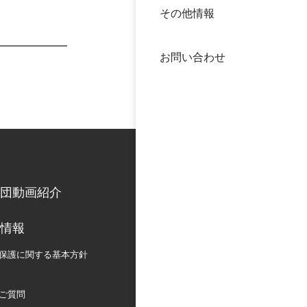
その他情報
40年
交流
中谷
お問い合わせ
大学
国際
役員
科学
公開
次世
団動画紹介
年報
情報
中谷
保護に関する
基本方針
ご質問