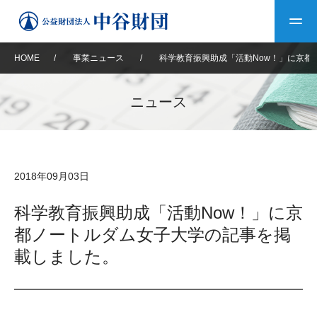
HOME
/
事業ニュース
/
科学教育振興助成「活動Now！」に京都
トップ
ニュース
中谷財団について
中谷財団について
理事長挨拶
中谷財団事業紹介
2018年09月03日
設立趣意書
中谷財団事業紹介
財団概要
中谷賞
中谷財団動画紹介
科学教育振興助成「活動Now！」に京
都ノートルダム女子大学の記事を掲
40年史デジタルブック
沿革
神戸賞
長期大型研究助成
その他情報
載しました。
中谷財団40年史
研究助成
その他情報
交流助成
個人情報保護に関する
お問い合わせ
40年史別冊
基本方針