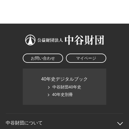
大学院生奨学金
国際学生交流プログラ
役員・評議員
公開情報
アクセス
ム
よくあるご質問
日本語
English
マイページ
年報一覧
中谷財団レポート
科学教育振興助成・
サイトマップ
中谷財団アーカイブ
次世代理系人材育成プ
ログラム助成
お問い合わせ
マイページ
40年史デジタルブック
中谷財団40年史
40年史別冊
中谷財団に
ついて