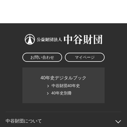
大学院生奨学金
国際学生交流プログラ
役員・評議員
公開情報
アクセス
ム
よくあるご質問
日本語
English
マイページ
年報一覧
中谷財団レポート
科学教育振興助成・
サイトマップ
中谷財団アーカイブ
次世代理系人材育成プ
ログラム助成
お問い合わせ
マイページ
40年史デジタルブック
中谷財団40年史
40年史別冊
中谷財団に
ついて