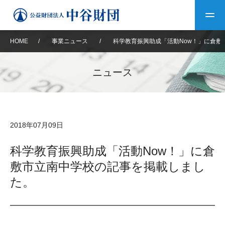
HOME
/
事業ニュース
/
科学教育振興助成「活動Now！」に倉敷
トップ
ニュース
中谷財団について
中谷財団について
理事長挨拶
中谷財団事業紹介
2018年07月09日
設立趣意書
中谷財団事業紹介
財団概要
中谷賞
中谷財団動画紹介
科学教育振興助成「活動Now！」に倉
敷市立南中学校の記事を掲載しまし
40年史デジタルブック
沿革
神戸賞
長期大型研究助成
その他情報
た。
中谷財団40年史
研究助成
その他情報
交流助成
個人情報保護に関する
お問い合わせ
40年史別冊
基本方針