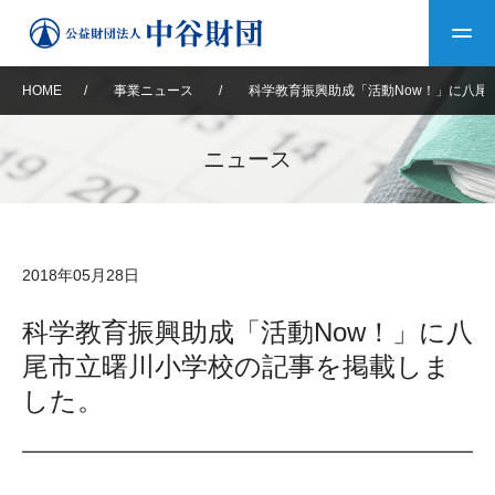
HOME
/
事業ニュース
/
科学教育振興助成「活動Now！」に八尾
トップ
ニュース
中谷財団について
中谷財団について
理事長挨拶
中谷財団事業紹介
2018年05月28日
設立趣意書
中谷財団事業紹介
財団概要
中谷賞
中谷財団動画紹介
科学教育振興助成「活動Now！」に八
尾市立曙川小学校の記事を掲載しま
40年史デジタルブック
沿革
神戸賞
長期大型研究助成
その他情報
した。
中谷財団40年史
研究助成
その他情報
交流助成
個人情報保護に関する
お問い合わせ
40年史別冊
基本方針