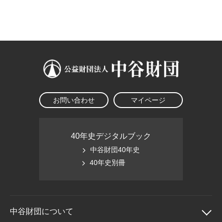
大学院生奨学金
国際学生交流プログラ
役員・評議員
公開情報
アクセス
ム
よくあるご質問
日本語
English
マイページ
年報一覧
中谷財団レポート
科学教育振興助成・
サイトマップ
中谷財団アーカイブ
次世代理系人材育成プ
ログラム助成
お問い合わせ
マイページ
40年史デジタルブック
中谷財団40年史
40年史別冊
中谷財団に
ついて