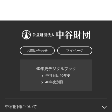
大学院生奨学金
国際学生交流プログラ
役員・評議員
公開情報
アクセス
ム
よくあるご質問
日本語
English
マイページ
年報一覧
中谷財団レポート
科学教育振興助成・
サイトマップ
中谷財団アーカイブ
次世代理系人材育成プ
ログラム助成
お問い合わせ
マイページ
40年史デジタルブック
中谷財団40年史
40年史別冊
中谷財団に
ついて