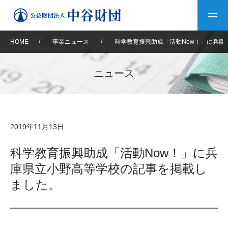
HOME
/
事業ニュース
/
科学教育振興助成「活動Now！」に兵庫
トップ
ニュース
中谷財団について
中谷財団について
理事長挨拶
中谷財団事業紹介
2019年11月13日
設立趣意書
中谷財団事業紹介
財団概要
中谷賞
中谷財団動画紹介
科学教育振興助成「活動Now！」に兵
庫県立小野高等学校の記事を掲載し
40年史デジタルブック
沿革
神戸賞
長期大型研究助成
その他情報
ました。
中谷財団40年史
研究助成
その他情報
交流助成
個人情報保護に関する
お問い合わせ
40年史別冊
基本方針