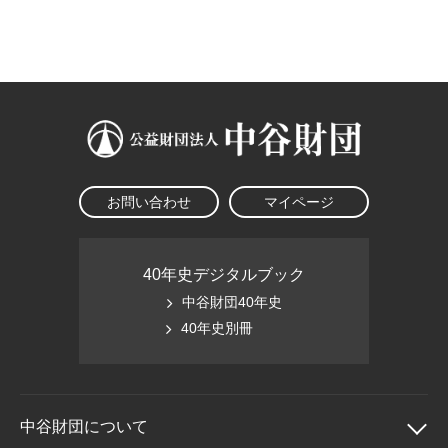
大学院生奨学金
国際学生交流プログラ
役員・評議員
公開情報
アクセス
ム
よくあるご質問
日本語
English
マイページ
年報一覧
中谷財団レポート
科学教育振興助成・
サイトマップ
中谷財団アーカイブ
次世代理系人材育成プ
ログラム助成
お問い合わせ
マイページ
40年史デジタルブック
中谷財団40年史
40年史別冊
中谷財団に
ついて