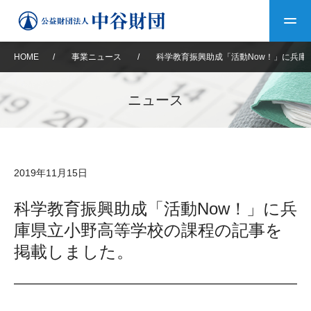
HOME
/
事業ニュース
/
科学教育振興助成「活動Now！」に兵庫
トップ
ニュース
中谷財団について
中谷財団について
理事長挨拶
中谷財団事業紹介
2019年11月15日
設立趣意書
中谷財団事業紹介
財団概要
中谷賞
中谷財団動画紹介
科学教育振興助成「活動Now！」に兵
庫県立小野高等学校の課程の記事を
40年史デジタルブック
沿革
神戸賞
長期大型研究助成
その他情報
掲載しました。
中谷財団40年史
研究助成
その他情報
交流助成
個人情報保護に関する
お問い合わせ
40年史別冊
基本方針