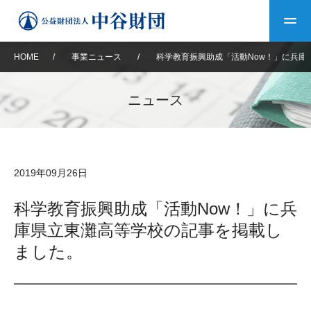
HOME
/
事業ニュース
/
科学教育振興助成「活動Now！」に兵庫
トップ
ニュース
中谷財団について
中谷財団について
理事長挨拶
中谷財団事業紹介
2019年09月26日
設立趣意書
中谷財団事業紹介
財団概要
中谷賞
中谷財団動画紹介
科学教育振興助成「活動Now！」に兵
庫県立東灘高等学校の記事を掲載し
40年史デジタルブック
沿革
神戸賞
長期大型研究助成
その他情報
ました。
中谷財団40年史
研究助成
その他情報
交流助成
個人情報保護に関する
お問い合わせ
40年史別冊
基本方針