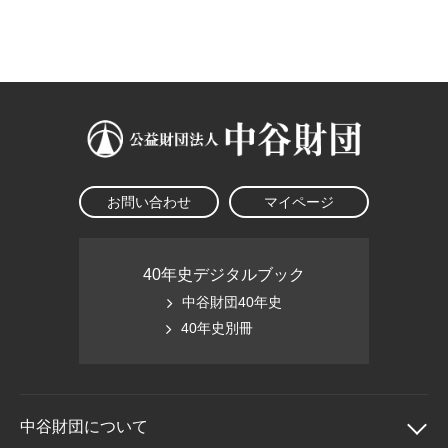
大学院生奨学金
国際学生交流プログラ
役員・評議員
公開情報
アクセス
ム
よくあるご質問
日本語
English
マイページ
年報一覧
中谷財団レポート
科学教育振興助成・
サイトマップ
中谷財団アーカイブ
次世代理系人材育成プ
ログラム助成
お問い合わせ
マイページ
40年史デジタルブック
中谷財団40年史
40年史別冊
中谷財団に
ついて