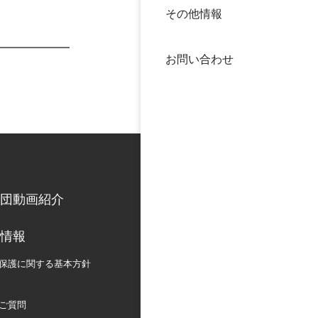
その他情報
40年
交流
中谷
お問い合わせ
大学
国際
役員
科学
公開
次世
団動画紹介
年報
情報
中谷
保護に関する
基本方針
ご質問