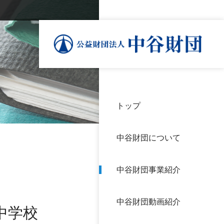
トップ
理事
中谷
個人
基本
中谷財団について
設立
神戸
アク
中谷財団事業紹介
財団
長期
よく
中谷財団動画紹介
沿革
研究
中学校
サイ