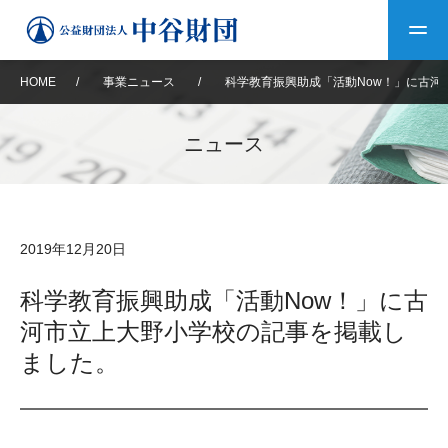
HOME
/
事業ニュース
/
科学教育振興助成「活動Now！」に古河
トップ
ニュース
中谷財団について
中谷財団について
理事長挨拶
中谷財団事業紹介
2019年12月20日
設立趣意書
中谷財団事業紹介
財団概要
中谷賞
中谷財団動画紹介
科学教育振興助成「活動Now！」に古
河市立上大野小学校の記事を掲載し
40年史デジタルブック
沿革
神戸賞
長期大型研究助成
その他情報
ました。
中谷財団40年史
研究助成
その他情報
交流助成
個人情報保護に関する
お問い合わせ
40年史別冊
基本方針