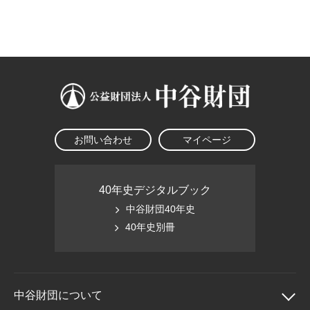
大学院生奨学金
国際学生交流プログラ
役員・評議員
公開情報
アクセス
ム
よくあるご質問
日本語
English
マイページ
年報一覧
中谷財団レポート
科学教育振興助成・
サイトマップ
中谷財団アーカイブ
次世代理系人材育成プ
ログラム助成
お問い合わせ
マイページ
40年史デジタルブック
中谷財団40年史
40年史別冊
中谷財団に
ついて