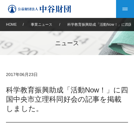
HOME
/
事業ニュース
/
科学教育振興助成「活動Now！」に四国
トップ
ニュース
中谷財団について
中谷財団について
理事長挨拶
中谷財団事業紹介
2017年06月23日
設立趣意書
中谷財団事業紹介
財団概要
中谷賞
中谷財団動画紹介
科学教育振興助成「活動Now！」に四
国中央市立理科同好会の記事を掲載
40年史デジタルブック
沿革
神戸賞
長期大型研究助成
その他情報
しました。
中谷財団40年史
研究助成
その他情報
交流助成
個人情報保護に関する
お問い合わせ
40年史別冊
基本方針