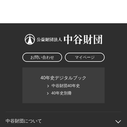
大学院生奨学金
国際学生交流プログラ
役員・評議員
公開情報
アクセス
ム
よくあるご質問
日本語
English
マイページ
年報一覧
中谷財団レポート
科学教育振興助成・
サイトマップ
中谷財団アーカイブ
次世代理系人材育成プ
ログラム助成
お問い合わせ
マイページ
40年史デジタルブック
中谷財団40年史
40年史別冊
中谷財団に
ついて