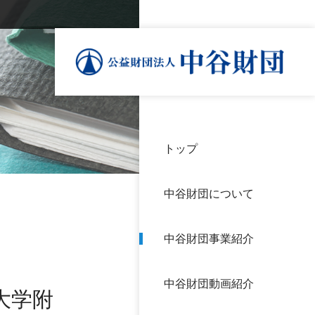
トップ
理事
中谷
個人
基本
中谷財団について
設立
神戸
アク
中谷財団事業紹介
財団
長期
よく
中谷財団動画紹介
沿革
研究
大学附
サイ