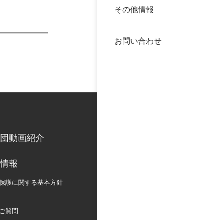
その他情報
40年
交流
中谷
お問い合わせ
大学
国際
役員
科学
公開
次世
団動画紹介
年報
情報
中谷
保護に関する
基本方針
ご質問