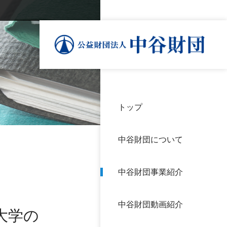
トップ
理事
中谷
個人
基本
中谷財団について
設立
神戸
アク
中谷財団事業紹介
財団
長期
よく
中谷財団動画紹介
沿革
研究
大学の
サイ