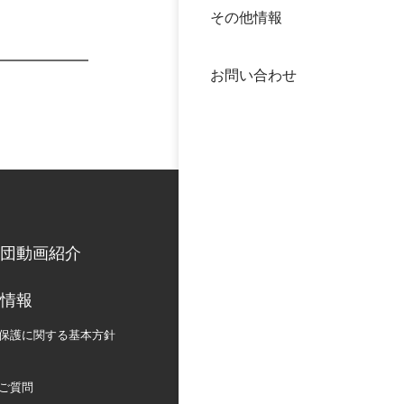
その他情報
40年
交流
中谷
お問い合わせ
大学
国際
役員
科学
公開
次世
団動画紹介
年報
情報
中谷
保護に関する
基本方針
ご質問