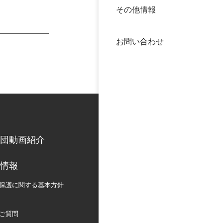
その他情報
40年
交流
中谷
お問い合わせ
大学
国際
役員
科学
公開
次世
団動画紹介
年報
情報
中谷
保護に関する
基本方針
ご質問