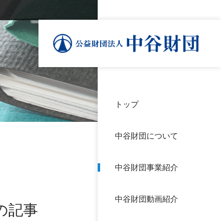
トップ
理事
中谷
個人
基本
中谷財団について
設立
神戸
アク
中谷財団事業紹介
財団
長期
よく
中谷財団動画紹介
沿革
研究
の記事
サイ