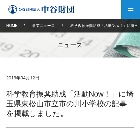
HOME
/
事業ニュース
/
科学教育振興助成「活動Now！」に埼
トップ
ニュース
中谷財団について
中谷財団について
理事長挨拶
中谷財団事業紹介
2019年04月12日
設立趣意書
中谷財団事業紹介
財団概要
中谷賞
中谷財団動画紹介
科学教育振興助成「活動Now！」に埼
玉県東松山市立市の川小学校の記事
40年史デジタルブック
沿革
神戸賞
長期大型研究助成
その他情報
を掲載しました。
中谷財団40年史
研究助成
その他情報
交流助成
個人情報保護に関する
お問い合わせ
40年史別冊
基本方針